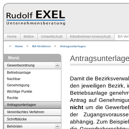
Home
Motive
Umweltschutz
Arbeitnehmer:innenschutz
BA-Ver
Home
BA-Verfahren
Antragsunterlagen
Antragsunterlagen
Menü
Gewerbeordnung
Betriebsanlage
Damit die Bezirksverwa
Nachbar
den jeweiligen Bezirk,
Genehmigung
Wichtige Punkte
Betriebsanlage genehmi
Rechte
Antrag auf Genehmigung
Antragsunterlagen
nicht
um die Gewerbeber
Vereinfachtes Verfahren
der Zugangsvorausset
Schriftstücke
abhängig. Zum Beispiel
Behörden
die Gewerbeberechtigun